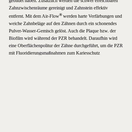
gebildet haben. Zusätzlich werden die schwer erreichbaren
Zahnzwischenräume gereinigt und Zahnstein effektiv
®
entfernt. Mit dem Air-Flow
werden harte Verfärbungen und
weiche Zahnbeläge auf den Zähnen durch ein schonendes
Pulver-Wasser-Gemisch gelöst. Auch die Plaque bzw. der
Biofilm wird während der PZR behandelt. Daraufhin wird
eine Oberflächenpolitur der Zähne durchgeführt, um die PZR
mit Fluoridierungsmaßnahmen zum Kariesschutz
abzuschließen.
Lumodent freut sich auf
Sie: Termin für
Behandlung
vereinbaren