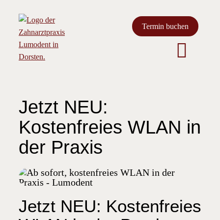
Z
u
Termin buchen
m
I
Toggl
n
h
Unsere Praxis
Navig
a
l
Jetzt NEU:
t
Leistungen
s
Kostenfreies WLAN in
p
der Praxis
Aktuelles
r
i
n
Kontakt
g
e
Jetzt NEU: Kostenfreies
n