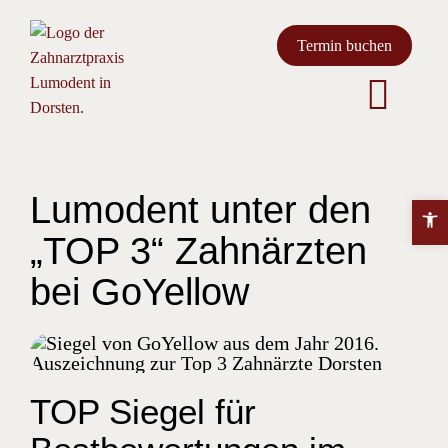
Z
u
Termin buchen
m
I
Togg
n
h
Unsere Praxis
Navig
a
l
Lumodent unter den
t
Leistungen
W
s
„TOP 3“ Zahnärzten
e
p
r
bei GoYellow
Aktuelles
r
k
i
z
n
Kontakt
e
g
u
e
g
TOP Siegel für
n
l
e