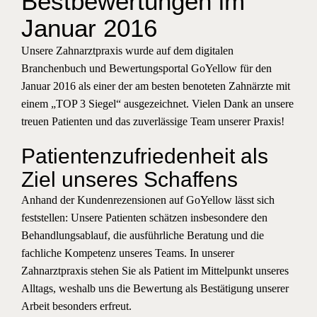
Bestbewertungen im
i
Januar 2016
s
Unsere Zahnarztpraxis wurde auf dem digitalen
t
Branchenbuch und Bewertungsportal GoYellow für den
e
Januar 2016 als einer der am besten benoteten Zahnärzte mit
ö
einem „TOP 3 Siegel“ ausgezeichnet. Vielen Dank an unsere
f
treuen Patienten und das zuverlässige Team unserer Praxis!
f
n
Patientenzufriedenheit als
e
Ziel unseres Schaffens
n
Anhand der Kundenrezensionen auf GoYellow lässt sich
feststellen: Unsere Patienten schätzen insbesondere den
Behandlungsablauf, die ausführliche Beratung und die
fachliche Kompetenz unseres Teams. In unserer
Zahnarztpraxis stehen Sie als Patient im Mittelpunkt unseres
Alltags, weshalb uns die Bewertung als Bestätigung unserer
Arbeit besonders erfreut.